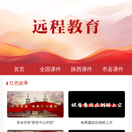
首页
全国课件
陕西课件
市县课件
红色故事
革命学府“西安中山学院”
银鹰鏖战在朝鲜上空