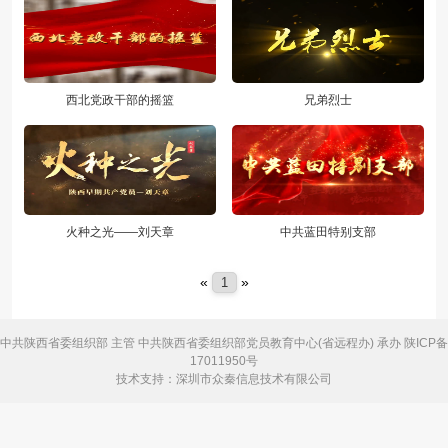
西北党政干部的摇篮
兄弟烈士
火种之光——刘天章
中共蓝田特别支部
«
»
1
中共陕西省委组织部 主管
中共陕西省委组织部党员教育中心(省远程办) 承办
陕ICP备
17011950号
技术支持：深圳市众秦信息技术有限公司