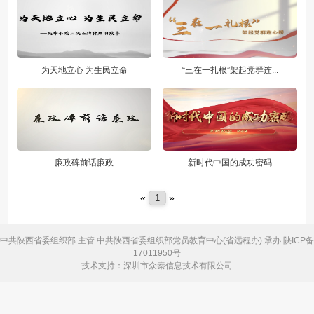
为天地立心 为生民立命
“三在一扎根”架起党群连...
廉政碑前话廉政
新时代中国的成功密码
«
»
1
中共陕西省委组织部 主管
中共陕西省委组织部党员教育中心(省远程办) 承办
陕ICP备
17011950号
技术支持：深圳市众秦信息技术有限公司