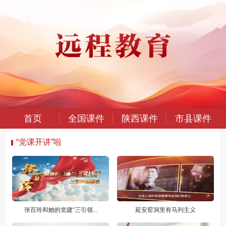
首页
全国课件
陕西课件
市县课件
“党课开讲”啦
张百玲和她的党建“三引领...
延安窑洞里有马列主义